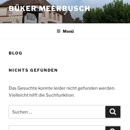
Zum
BÜKER MEERBUSCH
Inhalt
Pension
springen
Menü
BLOG
NICHTS GEFUNDEN
Das Gesuchte konnte leider nicht gefunden werden.
Vielleicht hilft die Suchfunktion.
Suchen
Suche
nach:
Suchen